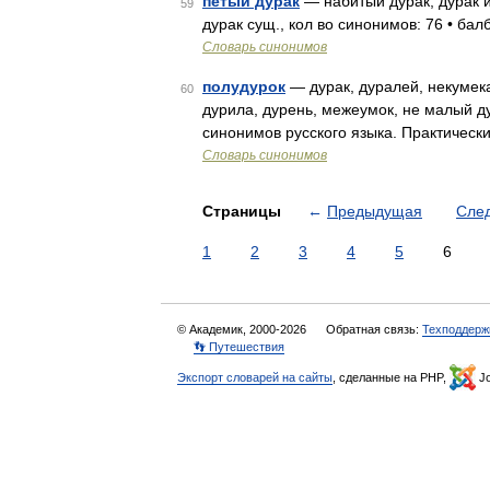
петый дурак
— набитый дурак, дурак и
59
дурак сущ., кол во синонимов: 76 • балб
Словарь синонимов
полудурок
— дурак, дуралей, некумека
60
дурила, дурень, межеумок, не малый д
синонимов русского языка. Практически
Словарь синонимов
Страницы
←
Предыдущая
Сле
1
2
3
4
5
6
© Академик, 2000-2026
Обратная связь:
Техподдерж
👣 Путешествия
Экспорт словарей на сайты
, сделанные на PHP,
Jo