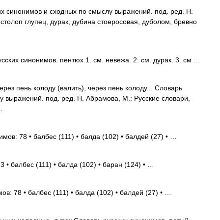
их синонимов и сходных по смыслу выражений. под. ред. Н.
остолоп глупец, дурак; дубина стоеросовая, дуболом, бревно
ских синонимов. пентюх 1. см. невежа. 2. см. дурак. 3. см …
ерез пень колоду (валить), через пень колоду... Словарь
 выражений. под. ред. Н. Абрамова, М.: Русские словари,
…
мов: 78 • балбес (111) • балда (102) • балдей (27) • …
 • балбес (111) • балда (102) • баран (124) • …
в: 78 • балбес (111) • балда (102) • балдей (27) • …