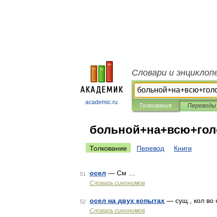
Словари и энциклоп
academic.ru
Толкования
Переводы
больной+на+всю+гол
Толкование
Перевод
Книги
осел
— См …
51
Словарь синонимов
осел на двух копытах
— сущ., кол во с
52
Словарь синонимов