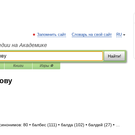
Запомнить сайт
Словарь на свой сайт
RU
едии на Академике
Найти!
Книги
Игры ⚽
ову
инонимов: 80 • балбес (111) • балда (102) • балдей (27) • …