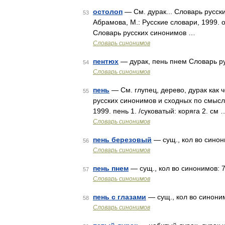
остолоп
— См. дурак... Словарь русск
53
Абрамова, М.: Русские словари, 1999. 
Словарь русских синонимов …
Словарь синонимов
пентюх
— дурак, пень пнем Словарь рус
54
Словарь синонимов
пень
— См. глупец, дерево, дурак как ч
55
русских синонимов и сходных по смыслу
1999. пень 1. /суковатый: коряга 2. см 
Словарь синонимов
пень березовый
— сущ., кол во синони
56
Словарь синонимов
пень пнем
— сущ., кол во синонимов: 73
57
Словарь синонимов
пень с глазами
— сущ., кол во синонимо
58
Словарь синонимов