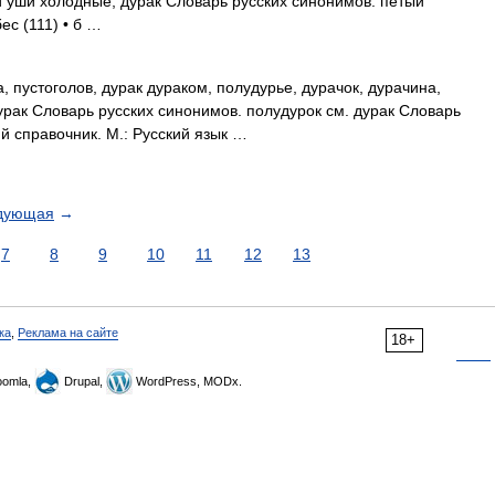
 уши холодные, дурак Словарь русских синонимов. петый
ес (111) • б …
, пустоголов, дурак дураком, полудурье, дурачок, дурачина,
урак Словарь русских синонимов. полудурок см. дурак Словарь
й справочник. М.: Русский язык …
дующая
→
7
8
9
10
11
12
13
ка
,
Реклама на сайте
18+
omla,
Drupal,
WordPress, MODx.